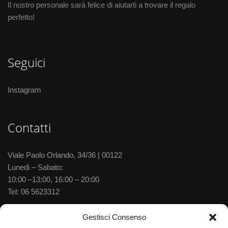
Il nostro personale sarà felice di aiutarti a trovare il regalo
perfetto!
Seguici
Instagram
Contatti
Viale Paolo Orlando, 34/36 | 00122
Lunedi – Sabato:
10:00 –13:00, 16:00 – 20:00
Tel:
06 5623312
Via delle Baleniere, 52 | 00122
Gestisci Consenso