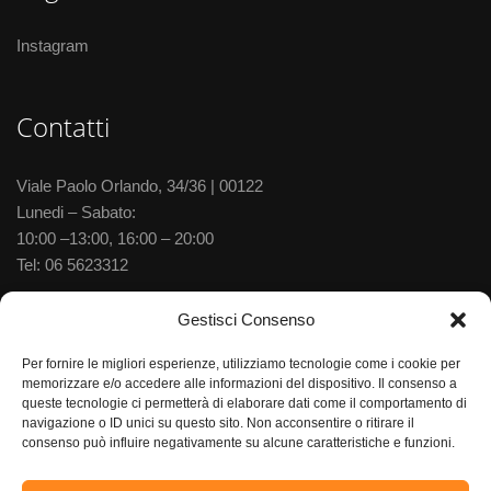
Instagram
Contatti
Viale Paolo Orlando, 34/36 | 00122
Lunedi – Sabato:
10:00 –13:00, 16:00 – 20:00
Tel:
06 5623312
Via delle Baleniere, 52 | 00122
Gestisci Consenso
Lunedi – Sabato:
Per fornire le migliori esperienze, utilizziamo tecnologie come i cookie per
10:00 –13:30, 15:30–20:00
memorizzare e/o accedere alle informazioni del dispositivo. Il consenso a
Tel:
06 5673702
queste tecnologie ci permetterà di elaborare dati come il comportamento di
navigazione o ID unici su questo sito. Non acconsentire o ritirare il
consenso può influire negativamente su alcune caratteristiche e funzioni.