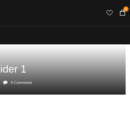
0
ider 1
0
Comments