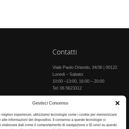
Contatti
Viale Paolo Orlando, 34/36 | 00122
Lunedi – Sabato:
10:00 –13:00, 16:00 – 20:00
Tel:
06 5623312
Via delle Baleniere, 52 | 00122
Gestisci Consenso
Lunedi – Sabato:
le migliori esperienze, utilizziamo tecnologie come i cookie per memorizzare
10:00 –13:30, 15:30–20:00
 alle informazioni del dispositivo. Il consenso a queste tecnologie ci
Tel:
06 5673702
i elaborare dati come il comportamento di navigazione o ID unici su questo