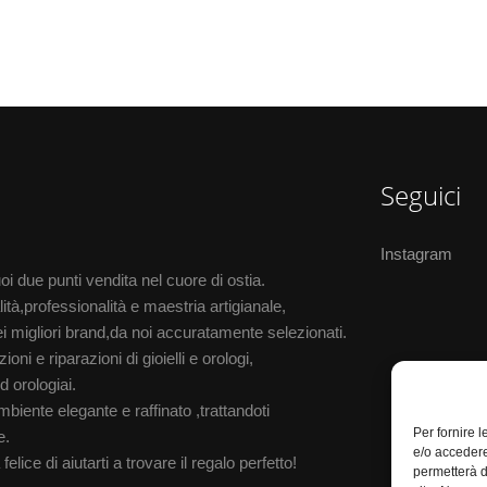
Seguici
Instagram
i due punti vendita nel cuore di ostia.
ità,professionalità e maestria artigianale,
i migliori brand,da noi accuratamente selezionati.
oni e riparazioni di gioielli e orologi,
d orologiai.
biente elegante e raffinato ,trattandoti
Per fornire 
e.
e/o accedere
elice di aiutarti a trovare il regalo perfetto!
permetterà d