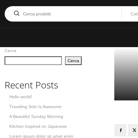
Cat
Cerca
Cerca
Recent Posts
Hello world!
Traveling Solo Is Awesome
A Beautiful Sunday Morning
Kitchen inspired on Japanese
Lorem ipsum dolor sit amet enim