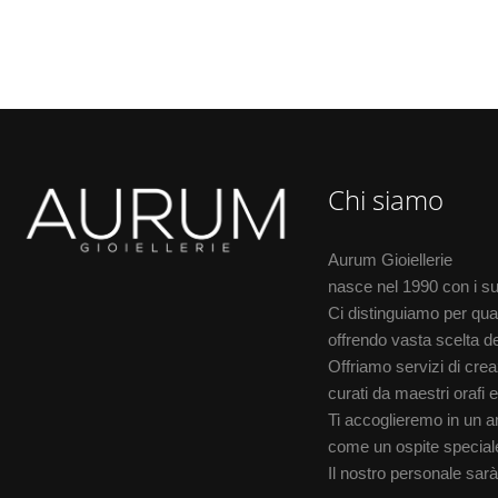
Chi siamo
Aurum Gioiellerie
nasce nel 1990 con i suo
Ci distinguiamo per qual
offrendo vasta scelta de
Offriamo servizi di creazi
curati da maestri orafi e
Ti accoglieremo in un am
come un ospite special
Il nostro personale sarà f