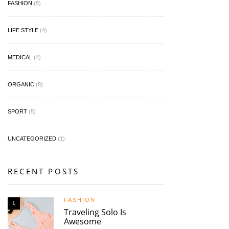
FASHION
(5)
LIFE STYLE
(4)
MEDICAL
(4)
ORGANIC
(8)
SPORT
(5)
UNCATEGORIZED
(1)
RECENT POSTS
FASHION
1
Traveling Solo Is
Awesome