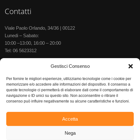
Contatti
Viale Paolo Orlando, 34/36 | 00122
Lunedi – Sabato:
10:00 –13:00, 16:00 – 20:00
Tel:
06 5623312
Via delle Baleniere, 52 | 00122
Gestisci Consenso
Lunedi – Sabato:
Per fornire le migliori esperienze, utilizziamo tecnologie come i cookie per
10:00 –13:30, 15:30–20:00
memorizzare e/o accedere alle informazioni del dispositivo. Il consenso a
Tel:
06 5673702
queste tecnologie ci permetterà di elaborare dati come il comportamento di
navigazione o ID unici su questo sito. Non acconsentire o ritirare il
consenso può influire negativamente su alcune caratteristiche e funzioni.
Accetta
Gioielleria Aurum S.R.L, Via delle Gondole 52 – 00121 Ostia
Lido (RM) – P.iva 03961241001 |
Privacy Policy
– Cookie Policy
Nega
–
Termini e Condizioni