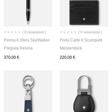
( 0 recensioni )
( 0 recensioni )
Penna A Sfera StarWalker
Porta Carte 6 Scomparti
Pregiata Resina
Meisterstück
370,00
€
220,00
€