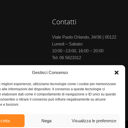
Contatti
Viale Paolo Orlando, 34/36 | 00122
Lunedi – Sabato:
10:00 –13:00, 16:00 – 20:00
Tel:
06 5623312
Via delle Baleniere, 52 | 00122
Gestisci Consenso
Lunedi – Sabato:
le migliori esperienze, utilizziamo tecnologie come i cookie per memorizzare
10:00 –13:30, 15:30–20:00
 alle informazioni del dispositivo. Il consenso a queste tecnologie ci
Tel:
06 5673702
i elaborare dati come il comportamento di navigazione o ID unici su questo
consentire o ritirare il consenso può influire negativamente su alcune
he e funzioni.
cetta
Nega
Visualizza le preferenze