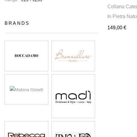
Collana Cate
In Pietra Nat
BRANDS
149,00
€