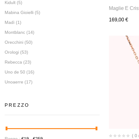
Kidult
(5)
Maglie E Cris
Mabina Gioielli
(5)
169,00
€
Madì
(1)
Montblanc
(14)
Orecchini
(50)
Orologi
(53)
Rebecca
(23)
Uno de 50
(16)
Unoaerre
(17)
PREZZO
( 0
Range :
€
19
- €
259