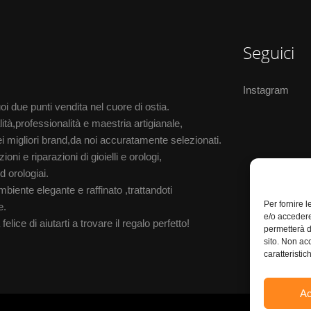
Seguici
Instagram
i due punti vendita nel cuore di ostia.
ità,professionalità e maestria artigianale,
i migliori brand,da noi accuratamente selezionati.
oni e riparazioni di gioielli e orologi,
d orologiai.
biente elegante e raffinato ,trattandoti
Per fornire 
e.
e/o accedere
elice di aiutarti a trovare il regalo perfetto!
permetterà d
sito. Non ac
caratteristic
Ac