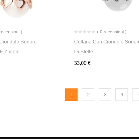
 recensioni )
( 0 recensioni )
Ciondolo Sonoro
Collana Con Ciondolo Sonor
 E Zirconi
Di Stelle
33,00
€
1
2
3
4