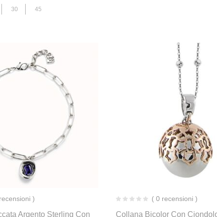
30
45
 recensioni )
( 0 recensioni )
cata Argento Sterling Con
Collana Bicolor Con Ciondol