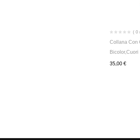
( 0
Collana Con 
Bicolor,cuori
35,00
€