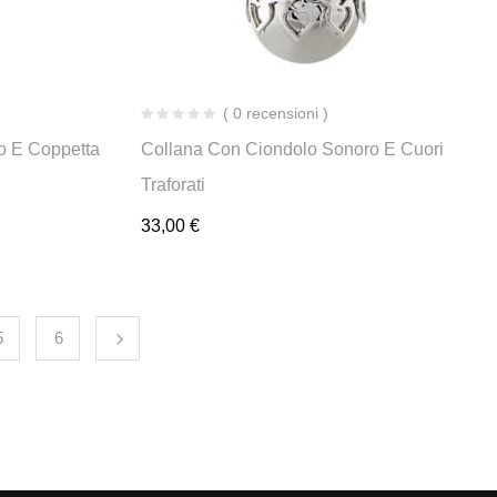
( 0 recensioni )
o E Coppetta
Collana Con Ciondolo Sonoro E Cuori
Traforati
33,00
€
5
6