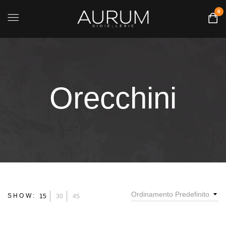
0
Orecchini
Ordinamento Predefinito
SHOW:
15
30
45