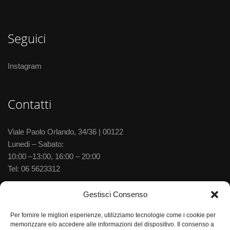
Seguici
Instagram
Contatti
Viale Paolo Orlando, 34/36 | 00122
Lunedi – Sabato:
10:00 –13:00, 16:00 – 20:00
Tel:
06 5623312
Via delle Baleniere, 52 | 00122
Gestisci Consenso
Lunedi – Sabato:
Per fornire le migliori esperienze, utilizziamo tecnologie come i cookie per
10:00 –13:30, 15:30–20:00
memorizzare e/o accedere alle informazioni del dispositivo. Il consenso a