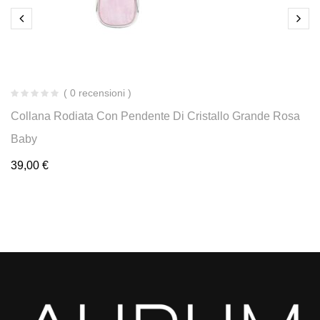
( 0 recensioni )
Collana Rodiata Con Pendente Di Cristallo Grande Rosa
Baby
39,00
€