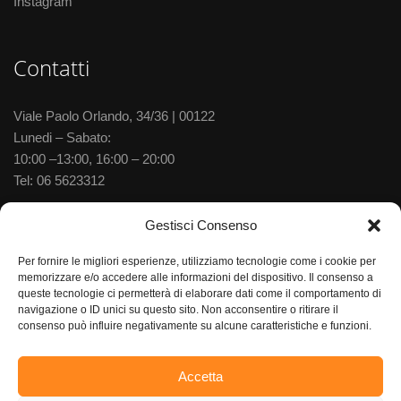
Instagram
Contatti
Viale Paolo Orlando, 34/36 | 00122
Lunedi – Sabato:
10:00 –13:00, 16:00 – 20:00
Tel:
06 5623312
Via delle Baleniere, 52 | 00122
Gestisci Consenso
Lunedi – Sabato:
Per fornire le migliori esperienze, utilizziamo tecnologie come i cookie per
10:00 –13:30, 15:30–20:00
memorizzare e/o accedere alle informazioni del dispositivo. Il consenso a
Tel:
06 5673702
queste tecnologie ci permetterà di elaborare dati come il comportamento di
navigazione o ID unici su questo sito. Non acconsentire o ritirare il
consenso può influire negativamente su alcune caratteristiche e funzioni.
Accetta
Gioielleria Aurum S.R.L, Via delle Gondole 52 – 00121 Ostia