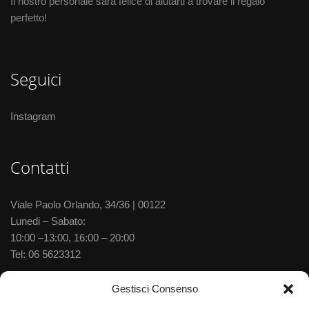
Il nostro personale sarà felice di aiutarti a trovare il regalo
perfetto!
Seguici
Instagram
Contatti
Viale Paolo Orlando, 34/36 | 00122
Lunedi – Sabato:
10:00 –13:00, 16:00 – 20:00
Tel:
06 5623312
Via delle Baleniere, 52 | 00122
Gestisci Consenso
Lunedi – Sabato: