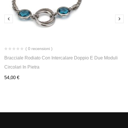
( 0 recensioni )
Bracciale Rodiato Con Intercalare Doppio E Due Moduli
Circolari In Pietra
54,00
€