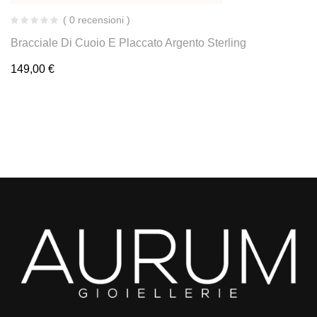
( 0 recensioni )
Bracciale Di Cuoio E Placcato Argento Sterling
149,00
€