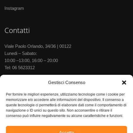
Instagram
Contatti
Viale Paolo Orlando, 34/36 | 00122
Lunedi – Sabato:
10:00 –13:00, 16:00 – 20:00
Tel:
06 5623312
Via delle Baleniere, 52 | 00122
Gestisci Consenso
Lunedi – Sabato:
Per fornire le migliori esperienze, utilizziamo tecnologie come i cookie per
10:00 –13:30, 15:30–20:00
memorizzare e/o accedere alle informazioni del dispositivo. Il consenso a
Tel:
06 5673702
queste tecnologie ci permetterà di elaborare dati come il comportamento di
navigazione o ID unici su questo sito. Non acconsentire o ritirare il
consenso può influire negativamente su alcune caratteristiche e funzioni.
Accetta