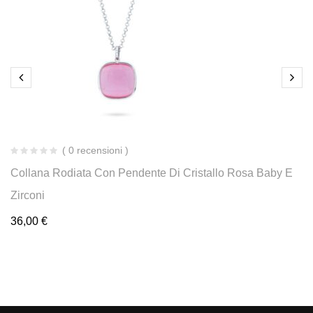
( 0 recensioni )
Collana Rodiata Con Pendente Di Cristallo Rosa Baby E
Zirconi
36,00
€