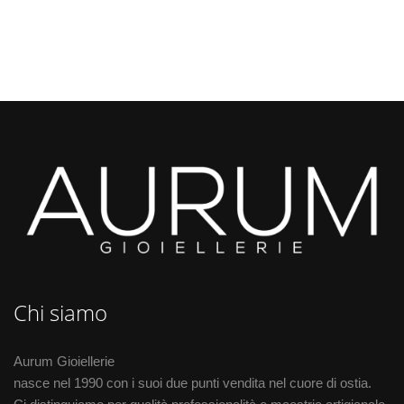
Chi siamo
Aurum Gioiellerie
nasce nel 1990 con i suoi due punti vendita nel cuore di ostia.