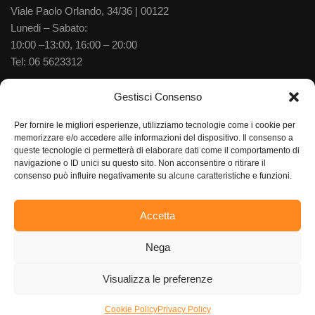
Viale Paolo Orlando, 34/36 | 00122
Lunedi – Sabato:
10:00 –13:00, 16:00 – 20:00
Tel:
06 5623312
Via delle Baleniere, 52 | 00122
Gestisci Consenso
Lunedi – Sabato:
Per fornire le migliori esperienze, utilizziamo tecnologie come i cookie per
10:00 –13:30, 15:30–20:00
memorizzare e/o accedere alle informazioni del dispositivo. Il consenso a
Tel:
06 5673702
queste tecnologie ci permetterà di elaborare dati come il comportamento di
navigazione o ID unici su questo sito. Non acconsentire o ritirare il
consenso può influire negativamente su alcune caratteristiche e funzioni.
Accetta
Gioielleria Aurum S.R.L, Via delle Gondole 52 – 00121 Ostia
Lido (RM) – P.iva 03961241001 |
Privacy Policy
– Cookie Policy
Nega
–
Termini e Condizioni
Visualizza le preferenze
Cookie Policy
Privacy Policy