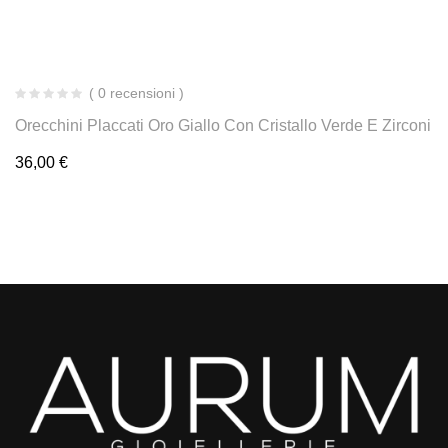
( 0 recensioni )
Orecchini Placcati Oro Giallo Con Cristallo Verde E Zirconi
36,00
€