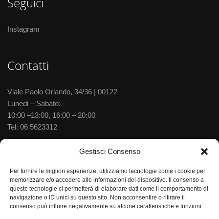
Seguici
Instagram
Contatti
Viale Paolo Orlando, 34/36 | 00122
Lunedi – Sabato:
10:00 –13:00, 16:00 – 20:00
Tel:
06 5623312
Via delle Baleniere, 52 | 00122
Gestisci Consenso
Lunedi – Sabato:
Per fornire le migliori esperienze, utilizziamo tecnologie come i cookie per
10:00 –13:30, 15:30–20:00
memorizzare e/o accedere alle informazioni del dispositivo. Il consenso a
Tel:
06 5673702
queste tecnologie ci permetterà di elaborare dati come il comportamento di
navigazione o ID unici su questo sito. Non acconsentire o ritirare il
consenso può influire negativamente su alcune caratteristiche e funzioni.