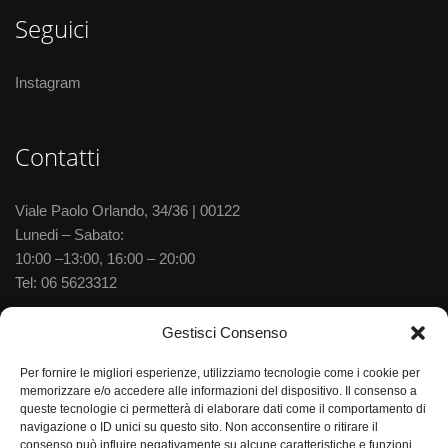
Seguici
Instagram
Contatti
Viale Paolo Orlando, 34/36 | 00122
Lunedi – Sabato:
10:00 –13:00, 16:00 – 20:00
Tel:
06 5623312
Via delle Baleniere, 52 | 00122
Gestisci Consenso
Lunedi – Sabato:
Per fornire le migliori esperienze, utilizziamo tecnologie come i cookie per
10:00 –13:30, 15:30–20:00
memorizzare e/o accedere alle informazioni del dispositivo. Il consenso a
Tel:
06 5673702
queste tecnologie ci permetterà di elaborare dati come il comportamento di
navigazione o ID unici su questo sito. Non acconsentire o ritirare il
consenso può influire negativamente su alcune caratteristiche e funzioni.