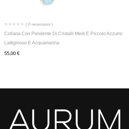
( 0 recensioni )
Collana Con Pendente Di Cristalli Medi E Piccolo Azzurro
Lattiginoso E Acquamarina
55,00
€