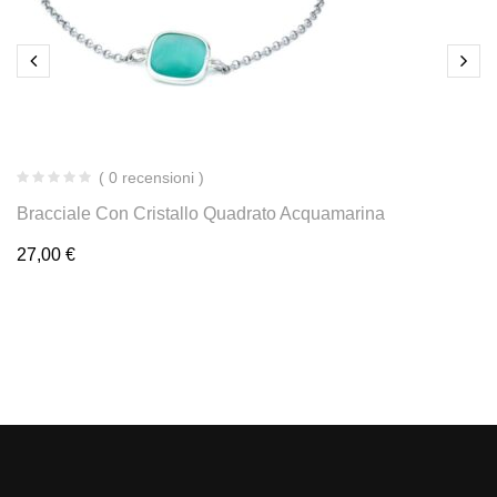
( 0 recensioni )
Bracciale Con Cristallo Quadrato Acquamarina
27,00
€