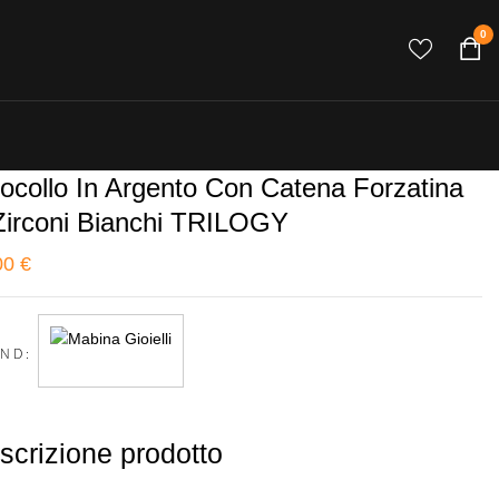
0
rocollo In Argento Con Catena Forzatina
Zirconi Bianchi TRILOGY
00
€
ND:
scrizione prodotto