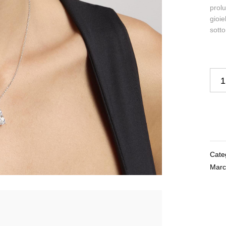
prolu
gioie
sott
Cate
Marc