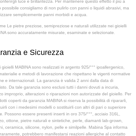
onferirgli luce e brillantezza. Per mantenere questo effetto il più a
 possibile consigliamo di non pulirlo con panni o liquidi abrasivi, ma
ilizzare semplicemente panni morbidi e acqua.
 Le pietre preziose, semipreziose e naturali utilizzate nei gioielli
NA sono accuratamente misurate, esaminate e selezionate.
ranzia e Sicurezza
 i gioielli MABINA sono realizzati in argento 925/°°° ipoallergenico,
aterialie e metodi di lavorazione che rispettano le vigenti normative
ane e internazionali. La garanzia è valida 2 anni dalla data di
sto. Da tale garanzia sono esclusi tutti i danni dovuti a incuria,
zzo improprio, alterazioni o riparazioni non autorizzate del gioiello. Per
dotti coperti da garanzia MABINA si riserva la possibilità di ripararli,
tuirli con i medesimi modelli o sostituirli con altri di pari o superiore
e. Possono essere presenti inserti in oro 375/°°°, acciaio 316L,
o, ottone, pietre naturali e sintetiche, perle, diamanti lab-grown,
ni, ceramica, silicone, nylon, pelle e similpelle. Mabina Spa informa
raramente, potrebbero manifestarsi reazioni allergiche al contatto