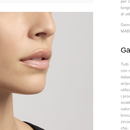
per c
lungo
di ut
Gemme
MABI
Ga
Tutti
con m
itali
acqui
utili
i pro
sosti
valor
bronz
zirco
che, 