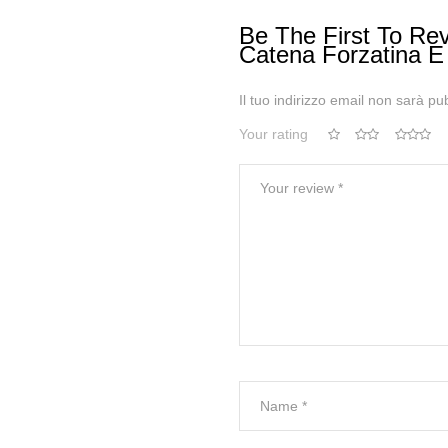
Be The First To Rev
Catena Forzatina E
Il tuo indirizzo email non sarà pu
Your rating