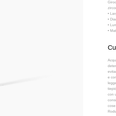
Giroc
zirco
• La
• Dia
• Lu
• Mat
Cu
Acqua
deter
evita
e con
legge
tiep
con 
consi
cose 
Rodia