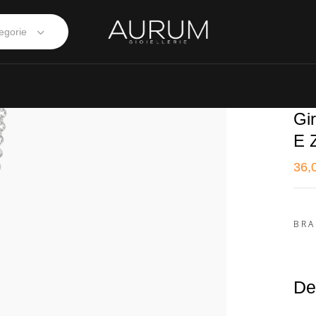
egorie
Gi
E 
36,
BRA
De