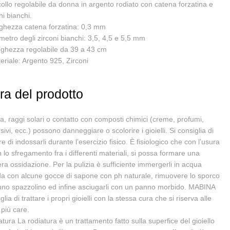
ollo regolabile da donna in argento rodiato con catena forzatina e
ni bianchi.
rghezza catena forzatina: 0,3 mm
metro degli zirconi bianchi: 3,5, 4,5 e 5,5 mm
nghezza regolabile da 39 a 43 cm
eriale: Argento 925, Zirconi
ra del prodotto
, raggi solari o contatto con composti chimici (creme, profumi,
sivi, ecc.) possono danneggiare o scolorire i gioielli. Si consiglia di
re di indossarli durante l’esercizio fisico. È fisiologico che con l’usura
 lo sfregamento fra i differenti materiali, si possa formare una
ra ossidazione. Per la pulizia è sufficiente immergerli in acqua
ida con alcune gocce di sapone con ph naturale, rimuovere lo sporco
uno spazzolino ed infine asciugarli con un panno morbido. MABINA
glia di trattare i propri gioielli con la stessa cura che si riserva alle
più care.
tura La rodiatura è un trattamento fatto sulla superfice del gioiello