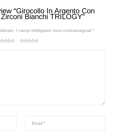
iew “Girocollo In Argento Con
 Zirconi Bianchi TRILOGY”
bblicato.
I campi obbligatori sono contrassegnati
*