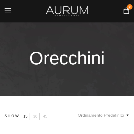
0
Orecchini
Ordinamento Predefinito
SHOW:
15
30
45